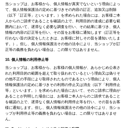
当ショップは、お客様から、個人情報が真実でないという理由によっ
て、個人情報保護法の定めに基づきその内容の訂正、追加又は削除
（以下「訂正等」といいます。）を求められた場合には、お客様ご本
人からのご請求であることを確認の上で、利用目的の達成に必要な範
囲内において、遅滞なく必要な調査を行い、その結果に基づき、個人
情報の内容の訂正等を行い、その旨をお客様に通知します（訂正等を
行わない旨の決定をしたときは、お客様に対しその旨を通知いたしま
す。）。但し、個人情報保護法その他の法令により、当ショップが訂
正等の義務を負わない場合は、この限りではありません。
10. 個人情報の利用停止等
当ショップは、お客様から、お客様の個人情報が、あらかじめ公表さ
れた利用目的の範囲を超えて取り扱われているという理由又は偽りそ
の他不正の手段により取得されたものであるという理由により、個人
情報保護法の定めに基づきその利用の停止又は消去（以下「利用停止
等」といいます。）を求められた場合において、そのご請求に理由が
あることが判明した場合には、お客様ご本人からのご請求であること
を確認の上で、遅滞なく個人情報の利用停止等を行い、その旨をお客
様に通知します。但し、個人情報保護法その他の法令により、当ショ
ップが利用停止等の義務を負わない場合は、この限りではありませ
ん。