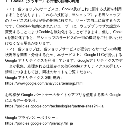
11. Cookie（クッキー）その他の技術の利用
（１） 当ショップのサービスは、Cookie及びこれに類する技術を利用
することがあります。これらの技術は、当ショップによる当ショップ
のサービスの利用状況等の把握に役立ち、サービス向上に資するもの
です。Cookieを無効化されたいユーザーは、ウェブブラウザの設定を
変更することによりCookieを無効化することができます。但し、Cooki
eを無効化すると、当ショップのサービスの一部の機能をご利用いただ
けなくなる場合があります。
（２） 当ショップは、当ショップサービスが提供するサービスの利用
状況等を調査・分析するため、本サービス上に Google LLCが提供する
Google アナリティクスを利用しています。Googleアナリティクスでデ
ータが収集、処理される仕組みその他Googleアナリティクスの詳しい
情報につきましては、同社のサイトをご覧ください。
Google アナリティクス 利用規約：
https://www.google.com/analytics/terms/jp.html
お客様が Google パートナーのサイトやアプリを使用する際の Google
によるデータ使用：
https://policies.google.com/technologies/partner-sites?hl=ja
Google プライバシーポリシー：
https://policies.google.com/privacy?hl=ja